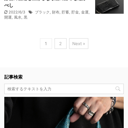
べし
2022/6/3
ブラック
,
財布
,
貯蓄
,
貯金
,
金運
,
開運
,
風水
,
黒
1
2
Next »
記事検索