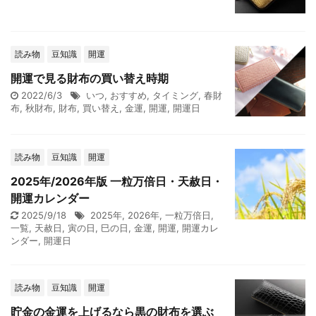
読み物
豆知識
開運
開運で見る財布の買い替え時期
2022/6/3
いつ
,
おすすめ
,
タイミング
,
春財
布
,
秋財布
,
財布
,
買い替え
,
金運
,
開運
,
開運日
読み物
豆知識
開運
2025年/2026年版 一粒万倍日・天赦日・
開運カレンダー
2025/9/18
2025年
,
2026年
,
一粒万倍日
,
一覧
,
天赦日
,
寅の日
,
巳の日
,
金運
,
開運
,
開運カレ
ンダー
,
開運日
読み物
豆知識
開運
貯金の金運を上げるなら黒の財布を選ぶ