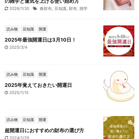
の雑学と運気を上げる使い始め方
2026/1/30
春財布
,
豆知識
,
財布
,
雑学
読み物
豆知識
開運
2025年最強開運日は3月10日！
2025/3/4
読み物
豆知識
開運
2025年覚えておきたい開運日
2025/1/15
読み物
豆知識
開運
超開運日におすすめの財布の選び方
2024/1/26