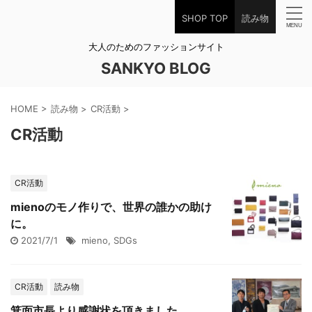
SHOP TOP
読み物
大人のためのファッションサイト
SANKYO BLOG
HOME
>
読み物
>
CR活動
>
CR活動
CR活動
mienoのモノ作りで、世界の誰かの助け
に。
2021/7/1
mieno
,
SDGs
CR活動
読み物
箕面市長より感謝状を頂きました