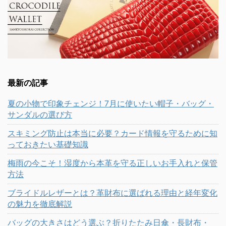
最新の記事
夏の小物で印象チェンジ！7月に使いたい帽子・バッグ・
サンダルの選び方
スキミング防止は本当に必要？カード情報を守るために知
っておきたい基礎知識
梅雨の今こそ！湿度から本革を守る正しいお手入れと保管
方法
ブライドルレザーとは？革財布に選ばれる理由と経年変化
の魅力を徹底解説
バッグの大きさはどう選ぶ？折りたたみ日傘・長財布・