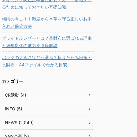
るために知っておきたい基礎知識
梅雨の今こそ！湿度から本革を守る正しいお手
入れと保管方法
ブライドルレザーとは？革財布に選ばれる理由
と経年変化の魅力を徹底解説
バッグの大きさはどう選ぶ？折りたたみ日傘・
長財布・A4ファイルでわかる目安
カテゴリー
CR活動 (4)
INFO (5)
NEWS (2,049)
SNS企画 (2)