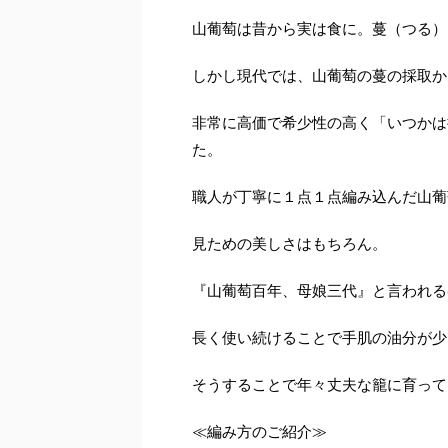
山葡萄は昔から実は食に。蔓（つる）
しかし現代では、山葡萄の蔓の採取か
非常に高価で希少性の高く「いつかは
た。
職人が丁寧に１点１点編み込んだ山葡
見ための美しさはもちろん。
『山葡萄百年、母娘三代』と言われる
長く使い続けることで手肌の油分が少
そうすることで年々丈夫な籠に育って
≪編み方のご紹介≫