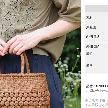
素材
原産国
内側収納
外側収納
底鋲
備考
品番：070003
お問い合わせ
※当店で使用
革の模様など