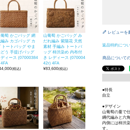
レビューを
山葡萄 かごバッグ 網
山葡萄 かごバッグ み
代編み カゴバッグ カ
だれ編み 紫陽花 天然
返品特約につ
ゴ トートバッグ やま
素材 手編み トートバ
ぶどう 手提げバッグ
ッグ 柿渋染め 内布付
ディース (07000384
き レディース (070004
商品について
) 4FA
42r) 4FA
44,000
¥
83,600
(税込)
(税込)
●特長
自立
●デザイン
山葡萄の蔓で
綱代編みと六
内側には柿渋
す。