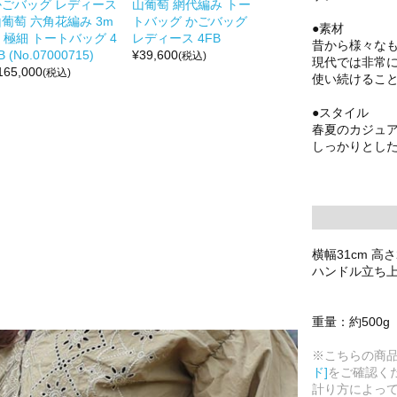
かごバッグ レディース
山葡萄 網代編み トー
葡萄 六角花編み 3m
トバッグ かごバッグ
●素材
 極細 トートバッグ 4
レディース 4FB
昔から様々な
B (No.07000715)
¥
39,600
(税込)
現代では非常
165,000
(税込)
使い続けるこ
●スタイル
春夏のカジュ
しっかりとし
横幅31cm 高さ
ハンドル立ち上が
重量：約500g
※こちらの商
ド]
をご確認く
計り方によっ