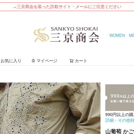
→三京商会を装った詐欺サイト・メールにご注意ください
WOMEN
M
検索
お気に入り
マイページ
カート
990円以上の
詳細・その他
山葡萄 かご