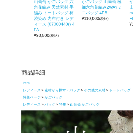
山葡萄 かごバッグ 六
かごバッグ 山葡萄 極
角花編み 天然素材 手
細六角花編み2WAYミ
山
編み トートバッグ 柿
ニバッグ 4FB
m
渋染め 内布付き レデ
¥
110,000
F
(税込)
ィース (07000440r) 4
¥
FA
¥
93,500
(税込)
商品詳細
item
レディース
素材から探す・バッグ
その他の素材
トートバッグ
特集ページ
かごバッグ
レディース
バッグ
特集
山葡萄 かごバッグ