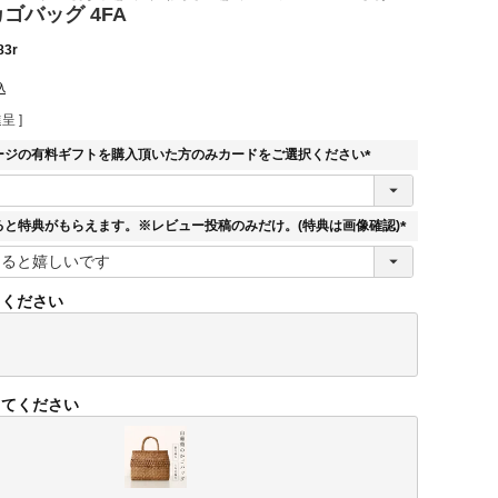
カゴバッグ 4FA
83r
込
呈 ]
ージの有料ギフトを購入頂いた方のみカードをご選択ください
(
必
須
ると特典がもらえます。※レビュー投稿のみだけ。(特典は画像確認)
)
(
必
須
てください
)
してください