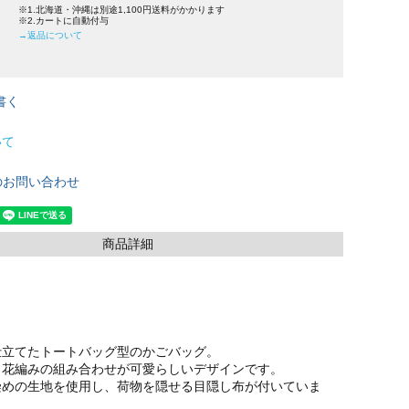
※1.北海道・沖縄は別途1,100円送料がかかります
※2.カートに自動付与
→返品について
書く
いて
のお問い合わせ
商品詳細
仕立てたトートバッグ型のかごバッグ。
角花編みの組み合わせが可愛らしいデザインです。
染めの生地を使用し、荷物を隠せる目隠し布が付いていま