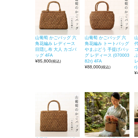
山葡萄 かごバッグ 六
山葡萄 かごバッグ 六
角花編み レディース
角花編み トートバッグ
目隠し布 大人 カゴバ
やまぶどう 手提げバッ
ッグ 4FA
グ レディース (070003
¥
85,800
82r) 4FA
レ
(税込)
¥
88,000
r
(税込)
¥