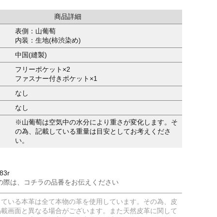
商品詳細
表側：山葡萄
内装：生地(柿渋染め)
中国(縫製)
フリーポケット×2
ファスナー付きポケット×1
なし
なし
※山葡萄は空気中の水分により重さが変化します。そ
の為、記載している重量は目安としてお考えくださ
い。
83r
の際は、コチラの品番をお伝えください
している本革は全て本物の革を使用しています。その為、皮
掲載画面と異なる場合がございます。また天然皮革に関して