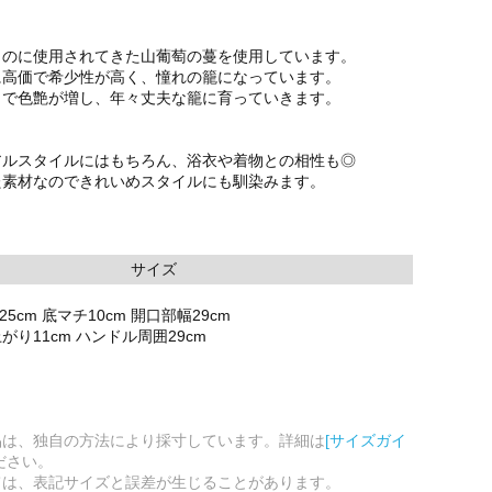
ものに使用されてきた山葡萄の蔓を使用しています。
に高価で希少性が高く、憧れの籠になっています。
とで色艶が増し、年々丈夫な籠に育っていきます。
アルスタイルにはもちろん、浴衣や着物との相性も◎
た素材なのできれいめスタイルにも馴染みます。
サイズ
25cm 底マチ10cm 開口部幅29cm
り11cm ハンドル周囲29cm
品は、独自の方法により採寸しています。詳細は
[サイズガイ
ださい。
ては、表記サイズと誤差が生じることがあります。