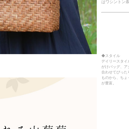
はワシントン
◆スタイル
デイリースタイ
がけバッグ、ア
合わせてぴった
ものから、ちょ
が豊富。