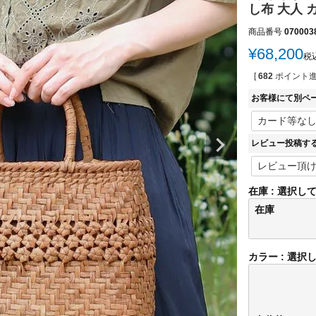
し布 大人 
商品番号
070003
¥
68,200
税
[
682
ポイント進
お客様にて別ペ
レビュー投稿す
在庫
選択し
在庫
カラー
選択