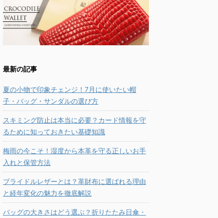
最新の記事
夏の小物で印象チェンジ！7月に使いたい帽
子・バッグ・サンダルの選び方
スキミング防止は本当に必要？カード情報を守
るために知っておきたい基礎知識
梅雨の今こそ！湿度から本革を守る正しいお手
入れと保管方法
ブライドルレザーとは？革財布に選ばれる理由
と経年変化の魅力を徹底解説
バッグの大きさはどう選ぶ？折りたたみ日傘・