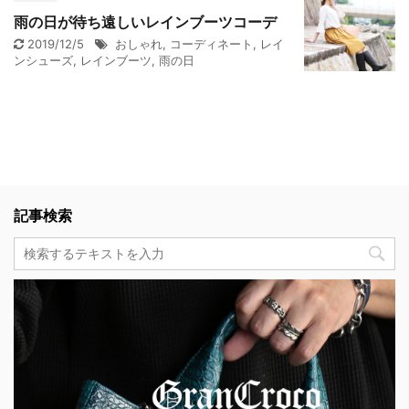
雨の日が待ち遠しいレインブーツコーデ
2019/12/5
おしゃれ
,
コーディネート
,
レイ
ンシューズ
,
レインブーツ
,
雨の日
記事検索