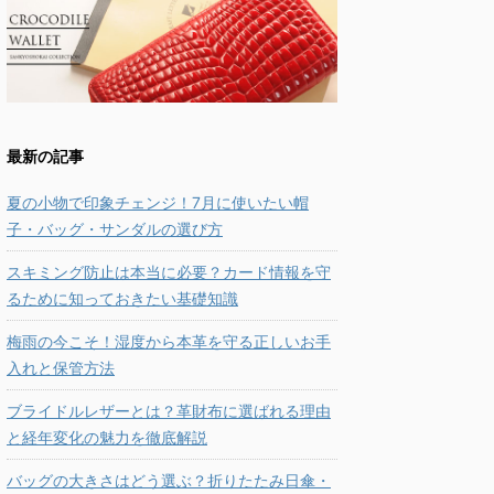
最新の記事
夏の小物で印象チェンジ！7月に使いたい帽
子・バッグ・サンダルの選び方
スキミング防止は本当に必要？カード情報を守
るために知っておきたい基礎知識
梅雨の今こそ！湿度から本革を守る正しいお手
入れと保管方法
ブライドルレザーとは？革財布に選ばれる理由
と経年変化の魅力を徹底解説
バッグの大きさはどう選ぶ？折りたたみ日傘・