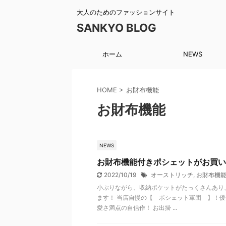
大人のためのファッションサイト
SANKYO BLOG
ホーム
NEWS
HOME
>
お財布機能
お財布機能
NEWS
お財布機能付きポシェットがお買い
2022/10/19
オーストリッチ
,
お財布機
小ぶりながら、収納ポケットがたっくさんあり
ます！ 当店自慢の【 ポシェット軍団 】！
愛さ満点の自信作！ お出掛 ...