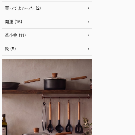
買ってよかった (2)
開運 (15)
革小物 (11)
靴 (5)