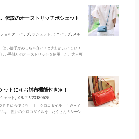
。伝説のオーストリッチポシェット
,
ショルダーバッグ
,
ポシェット
,
ミニバッグ
,
メル
、使い勝手がめっちゃ良い！と大好評頂いており
優しい手触りのオーストリッチを使用した、大人可
ケットに≪お財布機能付き≫！
シェット
,
メルマガ20180525
ＯＦＦにも使える、【 クロコダイル ４ＷＡＹ
お品は、憧れのクロコダイルを、たくさんのシーン