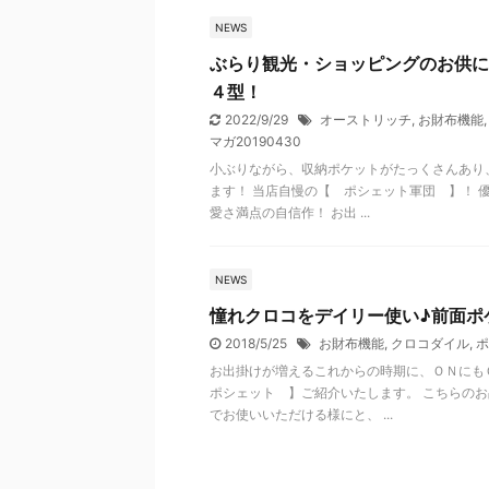
NEWS
ぶらり観光・ショッピングのお供に
４型！
2022/9/29
オーストリッチ
,
お財布機能
マガ20190430
小ぶりながら、収納ポケットがたっくさんあり
ます！ 当店自慢の【 ポシェット軍団 】！ 
愛さ満点の自信作！ お出 ...
NEWS
憧れクロコをデイリー使い♪前面ポ
2018/5/25
お財布機能
,
クロコダイル
,
ポ
お出掛けが増えるこれからの時期に、ＯＮにも
ポシェット 】ご紹介いたします。 こちらの
でお使いいただける様にと、 ...