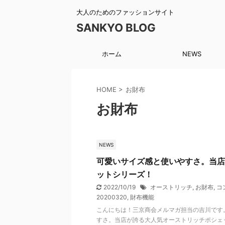
大人のためのファッションサイト
SANKYO BLOG
ホーム
NEWS
HOME
>
お財布
お財布
NEWS
可愛いサイズ感と使いやすさ。当店
ットシリーズ！
2022/10/19
オーストリッチ
,
お財布
,
コ
20200320
,
財布機能
こんにちは！三京商会メルマガ担当の吉川です
すさ。当店が誇る大人気オーストリッチポシェ