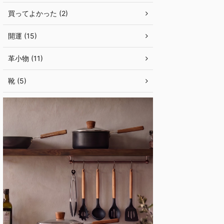
買ってよかった (2)
開運 (15)
革小物 (11)
靴 (5)