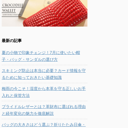
最新の記事
夏の小物で印象チェンジ！7月に使いたい帽
子・バッグ・サンダルの選び方
スキミング防止は本当に必要？カード情報を守
るために知っておきたい基礎知識
梅雨の今こそ！湿度から本革を守る正しいお手
入れと保管方法
ブライドルレザーとは？革財布に選ばれる理由
と経年変化の魅力を徹底解説
バッグの大きさはどう選ぶ？折りたたみ日傘・