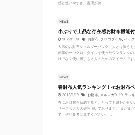
感と使いやすさ。当店が誇 ...
NEWS
小ぶりで上品な存在感お財布機能付
2022/11/9
お財布
,
クロコダイル
,
バッグ
人気のお財布ショルダーバッグ。人とは違うも
皮革の一つクロコダイルを使ったワンランクの
けでなく使い勝手も大人のためのアイテムです
NEWS
春財布人気ランキング！≪お財布ベ
2018/1/19
お財布
,
メルマガ0119
,
ラン
春にお財布を新調すると、とっても縁起が良い
リーズも大大大好評頂いております。 まだま
で、ぜひ参考に見てください。 ...