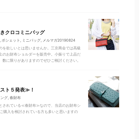
きクロコミニバッグ
,
ポシェット
,
ミニバッグ
,
メルマガ20190824
のを欲しいとは思いませんか。三京商会では高級
上のお財布ショルダーを販売中。小振りで上品だ
。数に限りがありますのでぜひご検討ください。
スト５発表≫！
キング
,
春財布
とされている≪春財布≫なので、当店のお財布シ
だご購入を検討されている方も多いと思いますの