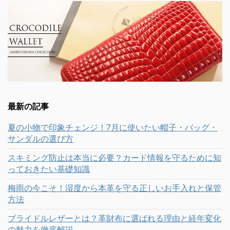
最新の記事
夏の小物で印象チェンジ！7月に使いたい帽子・バッグ・
サンダルの選び方
スキミング防止は本当に必要？カード情報を守るために知
っておきたい基礎知識
梅雨の今こそ！湿度から本革を守る正しいお手入れと保管
方法
ブライドルレザーとは？革財布に選ばれる理由と経年変化
の魅力を徹底解説