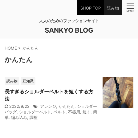
SHOP TOP
読み物
大人のためのファッションサイト
SANKYO BLOG
HOME
>
かんたん
かんたん
読み物
豆知識
長すぎるショルダーベルトを短くする方
法
2022/9/22
アレンジ
,
かんたん
,
ショルダー
バッグ
,
ショルダーベルト
,
ベルト
,
不器用
,
短く
,
簡
単
,
編み込み
,
調整