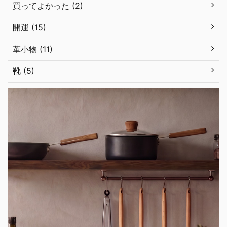
買ってよかった (2)
開運 (15)
革小物 (11)
靴 (5)