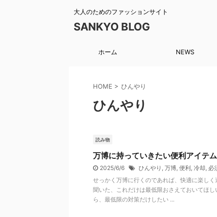
大人のためのファッションサイト
SANKYO BLOG
ホーム
NEWS
HOME
>
ひんやり
ひんやり
読み物
万博に持っていきたい便利アイテム
2025/6/6
ひんやり
,
万博
,
便利
,
冷却
,
必
せっかく万博に行くのであれば、快適に楽しく
聞いた、これだけは最低限おさえておいてほし
ら、最低限の対策だけしたい ...