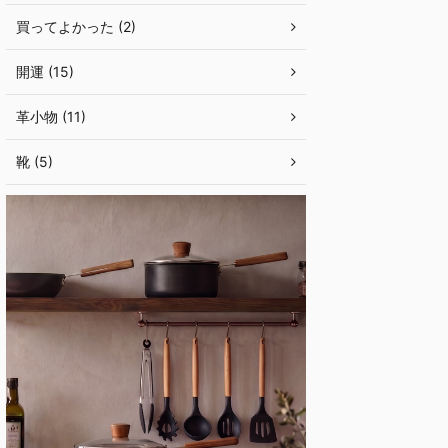
買ってよかった (2)
開運 (15)
革小物 (11)
靴 (5)