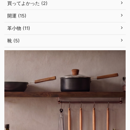
買ってよかった (2)
開運 (15)
革小物 (11)
靴 (5)