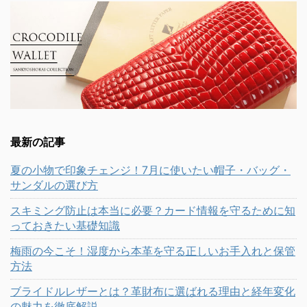
最新の記事
夏の小物で印象チェンジ！7月に使いたい帽子・バッグ・
サンダルの選び方
スキミング防止は本当に必要？カード情報を守るために知
っておきたい基礎知識
梅雨の今こそ！湿度から本革を守る正しいお手入れと保管
方法
ブライドルレザーとは？革財布に選ばれる理由と経年変化
の魅力を徹底解説