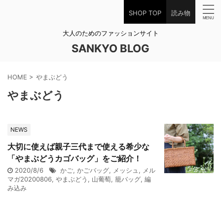
SHOP TOP
読み物
大人のためのファッションサイト
SANKYO BLOG
HOME
>
やまぶどう
やまぶどう
NEWS
大切に使えば親子三代まで使える希少な
「やまぶどうカゴバッグ」をご紹介！
2020/8/6
かご
,
かごバッグ
,
メッシュ
,
メル
マガ20200806
,
やまぶどう
,
山葡萄
,
籠バッグ
,
編
み込み