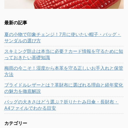
最新の記事
夏の小物で印象チェンジ！7月に使いたい帽子・バッグ・
サンダルの選び方
スキミング防止は本当に必要？カード情報を守るために知
っておきたい基礎知識
梅雨の今こそ！湿度から本革を守る正しいお手入れと保管
方法
ブライドルレザーとは？革財布に選ばれる理由と経年変化
の魅力を徹底解説
バッグの大きさはどう選ぶ？折りたたみ日傘・長財布・
A4ファイルでわかる目安
カテゴリー