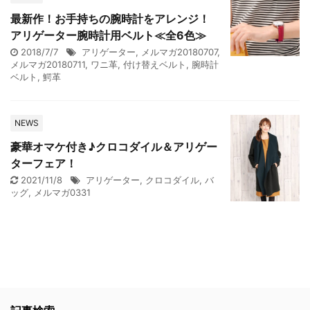
最新作！お手持ちの腕時計をアレンジ！
アリゲーター腕時計用ベルト≪全6色≫
2018/7/7
アリゲーター
,
メルマガ20180707
,
メルマガ20180711
,
ワニ革
,
付け替えベルト
,
腕時計
ベルト
,
鰐革
NEWS
豪華オマケ付き♪クロコダイル＆アリゲー
ターフェア！
2021/11/8
アリゲーター
,
クロコダイル
,
バ
ッグ
,
メルマガ0331