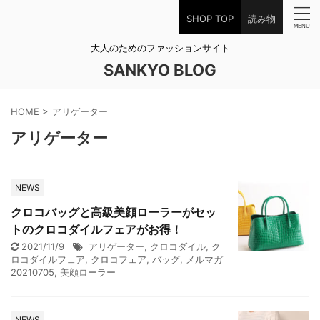
SHOP TOP
読み物
大人のためのファッションサイト
SANKYO BLOG
HOME
>
アリゲーター
アリゲーター
NEWS
クロコバッグと高級美顔ローラーがセッ
トのクロコダイルフェアがお得！
2021/11/9
アリゲーター
,
クロコダイル
,
ク
ロコダイルフェア
,
クロコフェア
,
バッグ
,
メルマガ
20210705
,
美顔ローラー
NEWS