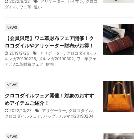
2022/9/22
アリゲーター
,
カイマン
,
クロコ
ダイル
,
ワニ革
,
違い
NEWS
【会員限定】ワニ革財布フェア開催！ク
ロコダイルやアリゲーター財布がお得！
2019/2/26
アリゲーター
,
クロコダイル
,
メ
ルマガ20190226
,
メルマガ20190302
,
ワニ革フェ
ア
,
ワニ革財布フェア
,
財布
NEWS
クロコダイルフェア開催！対象のおすす
めアイテムご紹介！
2022/10/27
アリゲーター
,
クロコダイル
,
クロコダイルフェア
,
バッグ
,
メルマガ20190204
NEWS