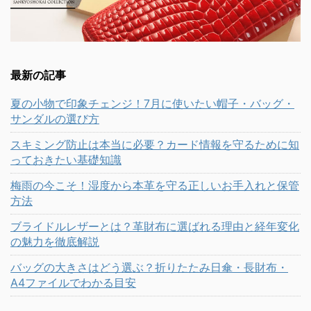
最新の記事
夏の小物で印象チェンジ！7月に使いたい帽子・バッグ・
サンダルの選び方
スキミング防止は本当に必要？カード情報を守るために知
っておきたい基礎知識
梅雨の今こそ！湿度から本革を守る正しいお手入れと保管
方法
ブライドルレザーとは？革財布に選ばれる理由と経年変化
の魅力を徹底解説
バッグの大きさはどう選ぶ？折りたたみ日傘・長財布・
A4ファイルでわかる目安