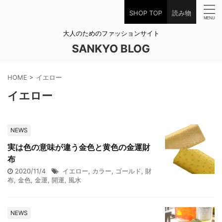
SHOP TOP
読み物
大人のためのファッションサイト
SANKYO BLOG
HOME
>
イエロー
イエロー
NEWS
実は色の意味が違う金色と黄色の金運財
布
2020/11/4
イエロー
,
カラー
,
ゴールド
,
財
布
,
金色
,
金運
,
開運
,
風水
NEWS