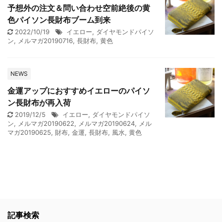
予想外の注文＆問い合わせ空前絶後の黄
色パイソン長財布ブーム到来
2022/10/19
イエロー
,
ダイヤモンドパイソ
ン
,
メルマガ20190716
,
長財布
,
黄色
NEWS
金運アップにおすすめイエローのパイソ
ン長財布が再入荷
2019/12/5
イエロー
,
ダイヤモンドパイソ
ン
,
メルマガ20190622
,
メルマガ20190624
,
メル
マガ20190625
,
財布
,
金運
,
長財布
,
風水
,
黄色
記事検索