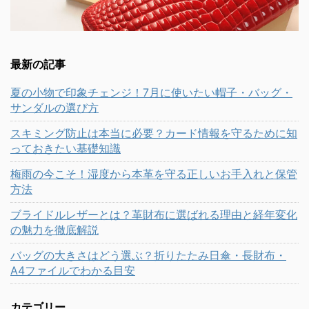
最新の記事
夏の小物で印象チェンジ！7月に使いたい帽子・バッグ・
サンダルの選び方
スキミング防止は本当に必要？カード情報を守るために知
っておきたい基礎知識
梅雨の今こそ！湿度から本革を守る正しいお手入れと保管
方法
ブライドルレザーとは？革財布に選ばれる理由と経年変化
の魅力を徹底解説
バッグの大きさはどう選ぶ？折りたたみ日傘・長財布・
A4ファイルでわかる目安
カテゴリー