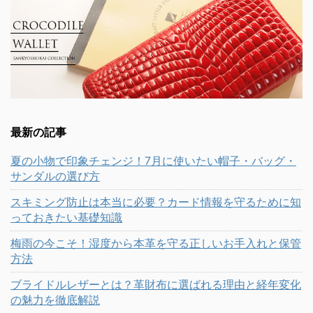
最新の記事
夏の小物で印象チェンジ！7月に使いたい帽子・バッグ・
サンダルの選び方
スキミング防止は本当に必要？カード情報を守るために知
っておきたい基礎知識
梅雨の今こそ！湿度から本革を守る正しいお手入れと保管
方法
ブライドルレザーとは？革財布に選ばれる理由と経年変化
の魅力を徹底解説