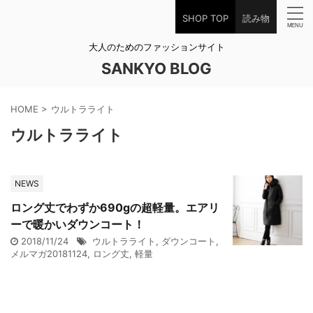
SHOP TOP
読み物
大人のためのファッションサイト
SANKYO BLOG
HOME
>
ウルトラライト
ウルトラライト
NEWS
ロング丈でわずか690gの超軽量。エアリ
ーで暖かいダウンコート！
2018/11/24
ウルトラライト
,
ダウンコート
,
メルマガ20181124
,
ロング丈
,
軽量