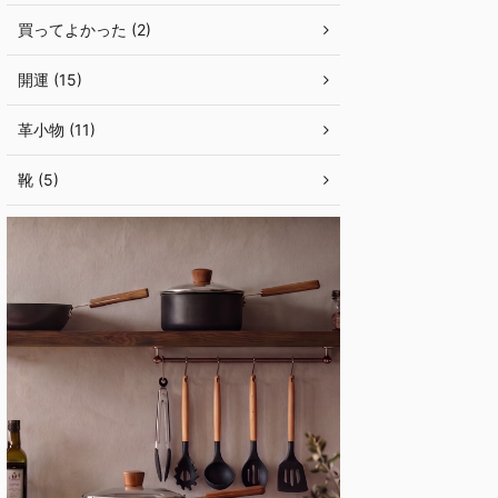
買ってよかった (2)
開運 (15)
革小物 (11)
靴 (5)