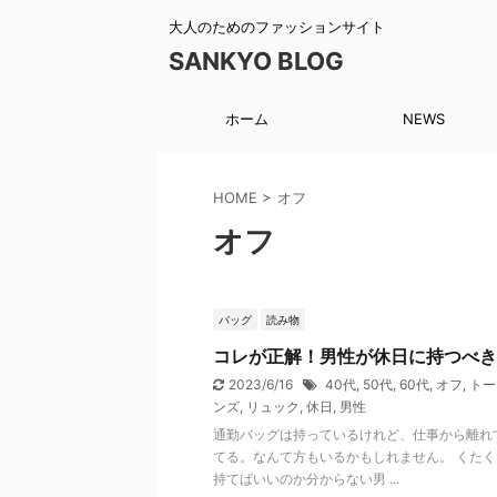
大人のためのファッションサイト
SANKYO BLOG
ホーム
NEWS
HOME
>
オフ
オフ
バッグ
読み物
コレが正解！男性が休日に持つべき
2023/6/16
40代
,
50代
,
60代
,
オフ
,
トー
ンズ
,
リュック
,
休日
,
男性
通勤バッグは持っているけれど、仕事から離れ
てる。なんて方もいるかもしれません。 くた
持てばいいのか分からない男 ...