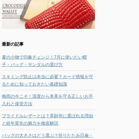
最新の記事
夏の小物で印象チェンジ！7月に使いたい帽
子・バッグ・サンダルの選び方
スキミング防止は本当に必要？カード情報を守
るために知っておきたい基礎知識
梅雨の今こそ！湿度から本革を守る正しいお手
入れと保管方法
ブライドルレザーとは？革財布に選ばれる理由
と経年変化の魅力を徹底解説
バッグの大きさはどう選ぶ？折りたたみ日傘・