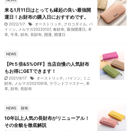
来る1月11日はとっても縁起の良い最強開
運日！お財布の購入日におすすめです。
2022/1/7
オーストリッチ
,
クロコダイル
,
パ
イソン
,
メルマガ20220107
,
春財布
,
最強開運日
,
本
革
,
牛革
,
財布
,
長財布
,
開運
,
開運日
NEWS
【Pt５倍&5%OFF】当店自慢の人気財布
もお得にGETできます！
2021/9/17
オーストリッチ
,
パイソン
,
ミニ
財布
,
メルマガ20210918
,
ラウンドファスナー
,
本
革
,
財布
,
長財布
NEWS
財布
10年以上人気の長財布がリニューアル！
その全貌を徹底解説