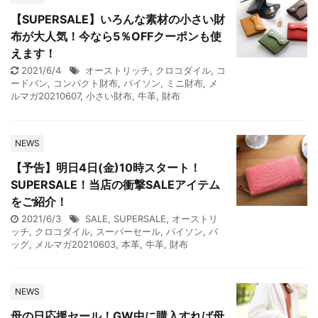
【SUPERSALE】いろんな素材の小さい財
布が大人気！今なら5％OFFクーポンも使
えます！
2021/6/4
オーストリッチ
,
クロコダイル
,
コ
ードバン
,
コンパクト財布
,
パイソン
,
ミニ財布
,
メ
ルマガ20210607
,
小さい財布
,
牛革
,
財布
NEWS
【予告】明日4日(金)10時スタート！
SUPERSALE！当店の衝撃SALEアイテム
をご紹介！
2021/6/3
SALE
,
SUPERSALE
,
オーストリ
ッチ
,
クロコダイル
,
スーパーセール
,
パイソン
,
バ
ッグ
,
メルマガ20210603
,
本革
,
牛革
,
財布
NEWS
母の日応援セール！GW中に購入すれば母