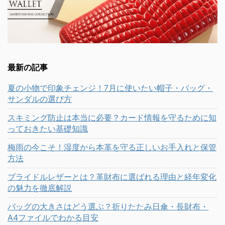
最新の記事
夏の小物で印象チェンジ！7月に使いたい帽子・バッグ・
サンダルの選び方
スキミング防止は本当に必要？カード情報を守るために知
っておきたい基礎知識
梅雨の今こそ！湿度から本革を守る正しいお手入れと保管
方法
ブライドルレザーとは？革財布に選ばれる理由と経年変化
の魅力を徹底解説
バッグの大きさはどう選ぶ？折りたたみ日傘・長財布・
A4ファイルでわかる目安