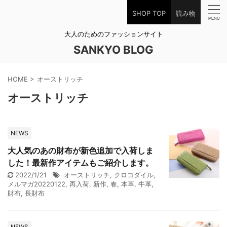
SHOP TOP
読み物
大人のためのファッションサイト
SANKYO BLOG
HOME
>
オーストリッチ
オーストリッチ
NEWS
大人気のあの財布が新色追加で入荷しま
した！最新作アイテムもご紹介します。
2022/1/21
オーストリッチ
,
クロコダイル
,
メルマガ20220122
,
再入荷
,
新作
,
春
,
本革
,
牛革
,
財布
,
長財布
NEWS