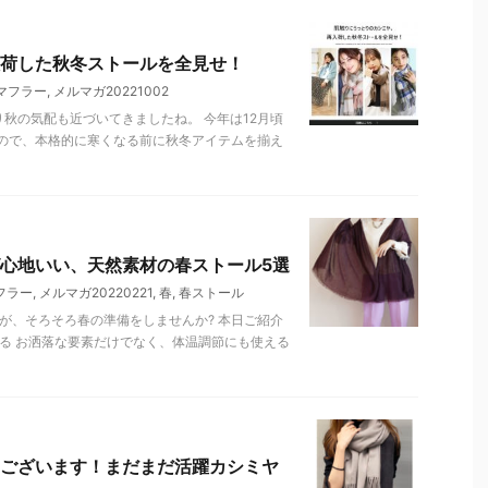
荷した秋冬ストールを全見せ！
マフラー
,
メルマガ20221002
り秋の気配も近づいてきましたね。 今年は12月頃
ので、本格的に寒くなる前に秋冬アイテムを揃え
心地いい、天然素材の春ストール5選
フラー
,
メルマガ20220221
,
春
,
春ストール
が、そろそろ春の準備をしませんか? 本日ご紹介
る お洒落な要素だけでなく、体温調節にも使える
ございます！まだまだ活躍カシミヤ