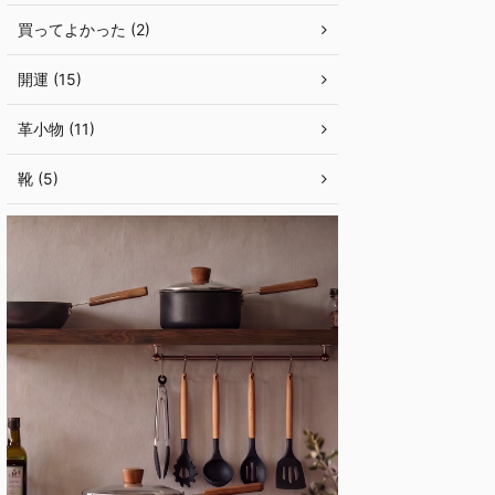
買ってよかった (2)
開運 (15)
革小物 (11)
靴 (5)