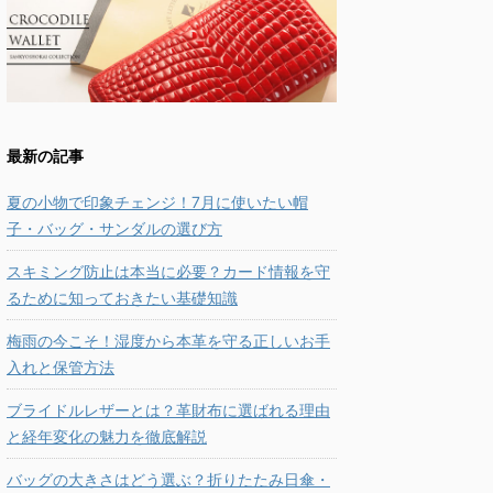
最新の記事
夏の小物で印象チェンジ！7月に使いたい帽
子・バッグ・サンダルの選び方
スキミング防止は本当に必要？カード情報を守
るために知っておきたい基礎知識
梅雨の今こそ！湿度から本革を守る正しいお手
入れと保管方法
ブライドルレザーとは？革財布に選ばれる理由
と経年変化の魅力を徹底解説
バッグの大きさはどう選ぶ？折りたたみ日傘・