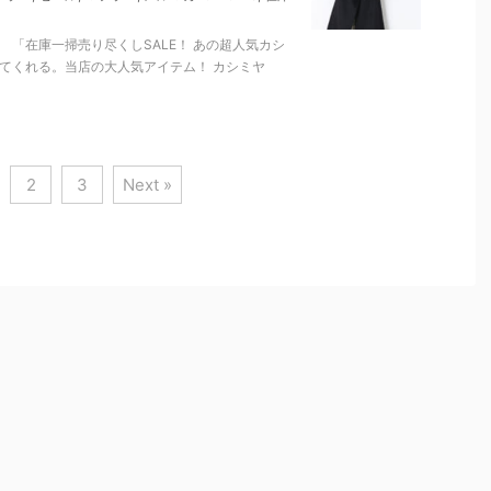
 「在庫一掃売り尽くしSALE！ あの超人気カシ
てくれる。当店の大人気アイテム！ カシミヤ
2
3
Next »