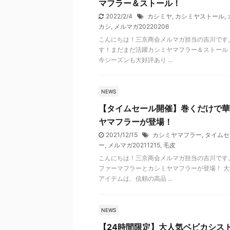
マフラー＆ストール！
2022/2/4
カシミヤ
,
カシミヤストール
,
カシ
,
メルマガ20220206
こんにちは！三京商会メルマガ担当の吉川です
す！まだまだ活躍カシミヤマフラー＆ストール
今シーズンも大好評あり ...
NEWS
【タイムセール開催】巻くだけで華
ヤマフラーが登場！
2021/12/15
カシミヤマフラー
,
タイムセ
ー
,
メルマガ20211215
,
毛皮
こんにちは！三京商会メルマガ担当の吉川です
ファーマフラーとカシミヤマフラーが登場！ 大
アイテムは、信頼の高品 ...
NEWS
【24時間限定】大人気ベビカシス