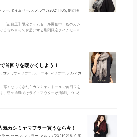
フラー
,
タイムセール
,
メルマガ20211105
,
期間限
。 【超目玉】限定タイムセール開催中！あのカシ
店が自信をもってお届けする期間限定タイムセール
で首回りを暖かくしよう！
ル
,
カシミヤマフラー
,
ストール
,
マフラー
,
メルマガ
。 寒くなってきたらカシミヤストールで首回りを
ます。朝の通勤ではライトアウターが活躍している
超人気カシミヤマフラー買うなら今！
フラー
,
セール
,
マフラー
,
メルマガ20210218
,
在庫