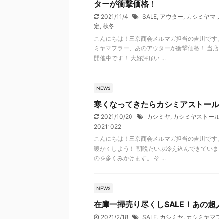
ターが衝撃価格！
2021/11/4
SALE
,
アウター
,
カシミヤマ
定
,
秋冬
こんにちは！三京商会メルマガ担当の吉川です
ミヤマフラー、あのアウターが衝撃価格！ 当
開催中です！ 大好評頂い ...
NEWS
寒くなってきたらカシミアストール
2021/10/20
カシミヤ
,
カシミヤストー
20211022
こんにちは！三京商会メルマガ担当の吉川です
暖かくしよう！ 朝晩だいぶ冷え込んできてい
のを多くみかけます。 そ ...
NEWS
在庫一掃売り尽くしSALE！あの
2021/2/18
SALE
,
カシミヤ
,
カシミヤマ