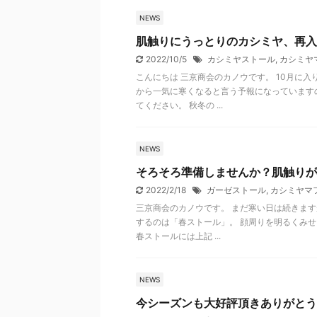
NEWS
肌触りにうっとりのカシミヤ、再入
2022/10/5
カシミヤストール
,
カシミヤ
こんにちは 三京商会のカノウです。 10月に入
から一気に寒くなると言う予報になっています
てください。 秋冬の ...
NEWS
そろそろ準備しませんか？肌触りが
2022/2/18
ガーゼストール
,
カシミヤマ
三京商会のカノウです。 まだ寒い日は続きます
するのは「春ストール」。 顔周りを明るくみせ
春ストールには上記 ...
NEWS
今シーズンも大好評頂きありがとう