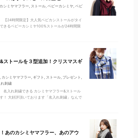
カシミヤマフラー
,
ストール
,
ベビーカシミヤ
,
ベビ
 【24時間限定】大人気ベビカシストールがタイ
できるベビーカシミヤ100%ストールが24時間限
&ストールを３型追加！クリスマスギ
,
カシミヤマフラー
,
ギフト
,
ストール
,
プレゼント
,
入れ刺繍
 名入れ刺繍できる カシミヤマフラー&ストール
す！ 大好評頂いております「名入れ刺繍」なんで
！あのカシミヤマフラー、あのアウ