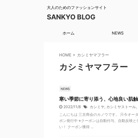
大人のためのファッションサイト
SANKYO BLOG
ホーム
NEWS
HOME
>
カシミヤマフラー
カシミヤマフラー
NEWS
寒い季節に寄り添う、心地良い肌触
2022/11/8
カシミヤ
,
カシミヤストール
,
こんにちは 三京商会のカノウです。 只今オータ
ポン発行中 ※クーポンは自動付与、自動反映と
い！ クーポン獲得 ...