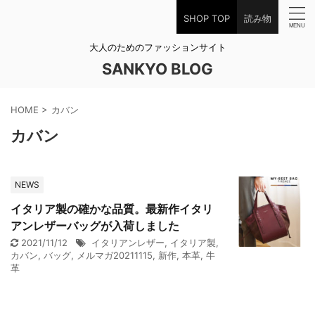
SHOP TOP
読み物
大人のためのファッションサイト
SANKYO BLOG
HOME
>
カバン
カバン
NEWS
イタリア製の確かな品質。最新作イタリ
アンレザーバッグが入荷しました
2021/11/12
イタリアンレザー
,
イタリア製
,
カバン
,
バッグ
,
メルマガ20211115
,
新作
,
本革
,
牛
革