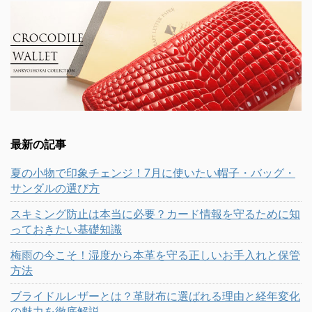
最新の記事
夏の小物で印象チェンジ！7月に使いたい帽子・バッグ・
サンダルの選び方
スキミング防止は本当に必要？カード情報を守るために知
っておきたい基礎知識
梅雨の今こそ！湿度から本革を守る正しいお手入れと保管
方法
ブライドルレザーとは？革財布に選ばれる理由と経年変化
の魅力を徹底解説