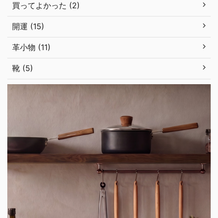
買ってよかった (2)
開運 (15)
革小物 (11)
靴 (5)