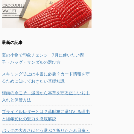
最新の記事
夏の小物で印象チェンジ！7月に使いたい帽
子・バッグ・サンダルの選び方
スキミング防止は本当に必要？カード情報を守
るために知っておきたい基礎知識
梅雨の今こそ！湿度から本革を守る正しいお手
入れと保管方法
ブライドルレザーとは？革財布に選ばれる理由
と経年変化の魅力を徹底解説
バッグの大きさはどう選ぶ？折りたたみ日傘・