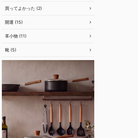
買ってよかった (2)
開運 (15)
革小物 (11)
靴 (5)