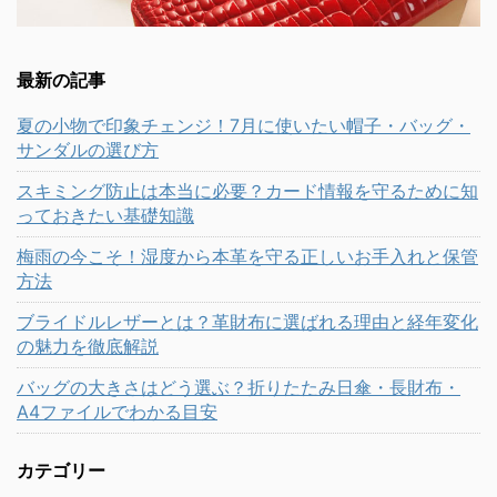
最新の記事
夏の小物で印象チェンジ！7月に使いたい帽子・バッグ・
サンダルの選び方
スキミング防止は本当に必要？カード情報を守るために知
っておきたい基礎知識
梅雨の今こそ！湿度から本革を守る正しいお手入れと保管
方法
ブライドルレザーとは？革財布に選ばれる理由と経年変化
の魅力を徹底解説
バッグの大きさはどう選ぶ？折りたたみ日傘・長財布・
A4ファイルでわかる目安
カテゴリー