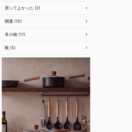
買ってよかった (2)
開運 (15)
革小物 (11)
靴 (5)