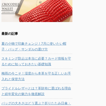
最新の記事
夏の小物で印象チェンジ！7月に使いたい帽
子・バッグ・サンダルの選び方
スキミング防止は本当に必要？カード情報を守
るために知っておきたい基礎知識
梅雨の今こそ！湿度から本革を守る正しいお手
入れと保管方法
ブライドルレザーとは？革財布に選ばれる理由
と経年変化の魅力を徹底解説
バッグの大きさはどう選ぶ？折りたたみ日傘・