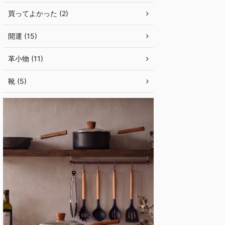
買ってよかった (2)
開運 (15)
革小物 (11)
靴 (5)