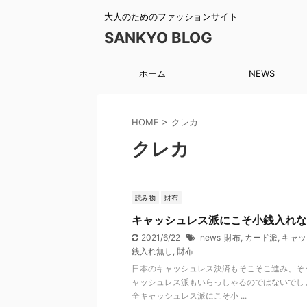
大人のためのファッションサイト
SANKYO BLOG
ホーム
NEWS
HOME
>
クレカ
クレカ
読み物
財布
キャッシュレス派にこそ小銭入れな
2021/6/22
news_財布
,
カード派
,
キャッ
銭入れ無し
,
財布
日本のキャッシュレス決済もそこそこ進み、そ
ャッシュレス派もいらっしゃるのではないでし
全キャッシュレス派にこそ小 ...