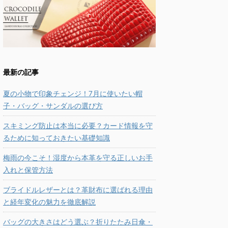
最新の記事
夏の小物で印象チェンジ！7月に使いたい帽
子・バッグ・サンダルの選び方
スキミング防止は本当に必要？カード情報を守
るために知っておきたい基礎知識
梅雨の今こそ！湿度から本革を守る正しいお手
入れと保管方法
ブライドルレザーとは？革財布に選ばれる理由
と経年変化の魅力を徹底解説
バッグの大きさはどう選ぶ？折りたたみ日傘・