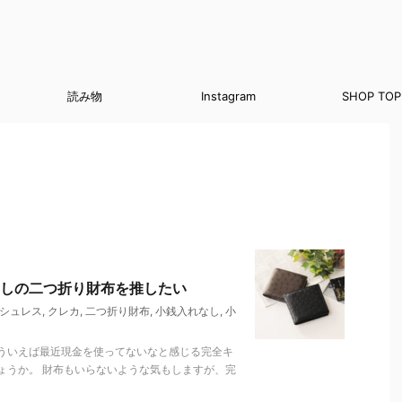
読み物
Instagram
SHOP TOP
しの二つ折り財布を推したい
シュレス
,
クレカ
,
二つ折り財布
,
小銭入れなし
,
小
ういえば最近現金を使ってないなと感じる完全キ
ょうか。 財布もいらないような気もしますが、完