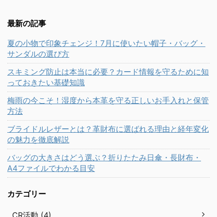
最新の記事
夏の小物で印象チェンジ！7月に使いたい帽子・バッグ・
サンダルの選び方
スキミング防止は本当に必要？カード情報を守るために知
っておきたい基礎知識
梅雨の今こそ！湿度から本革を守る正しいお手入れと保管
方法
ブライドルレザーとは？革財布に選ばれる理由と経年変化
の魅力を徹底解説
バッグの大きさはどう選ぶ？折りたたみ日傘・長財布・
A4ファイルでわかる目安
カテゴリー
CR活動 (4)