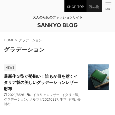
SHOP TOP
読み物
大人のためのファッションサイト
SANKYO BLOG
HOME
>
グラデーション
グラデーション
NEWS
最新作３型が勢揃い！誰もが目を惹くイ
タリア製の美しいグラデーションレザー
財布
2021/8/26
イタリアンレザー
,
イタリア製
,
グラデーション
,
メルマガ20210827
,
牛革
,
財布
,
長
財布