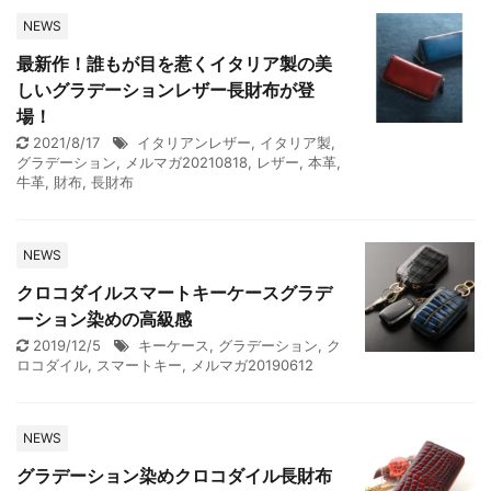
NEWS
最新作！誰もが目を惹くイタリア製の美
しいグラデーションレザー長財布が登
場！
2021/8/17
イタリアンレザー
,
イタリア製
,
グラデーション
,
メルマガ20210818
,
レザー
,
本革
,
牛革
,
財布
,
長財布
NEWS
クロコダイルスマートキーケースグラデ
ーション染めの高級感
2019/12/5
キーケース
,
グラデーション
,
ク
ロコダイル
,
スマートキー
,
メルマガ20190612
NEWS
グラデーション染めクロコダイル長財布