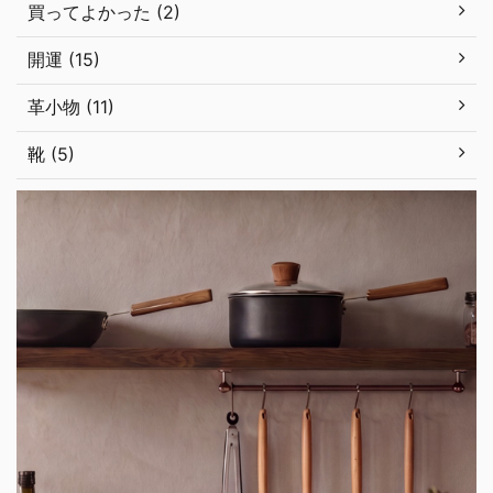
買ってよかった (2)
開運 (15)
革小物 (11)
靴 (5)