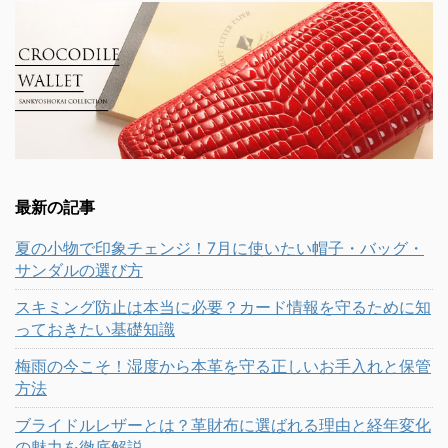
最新の記事
夏の小物で印象チェンジ！7月に使いたい帽子・バッグ・
サンダルの選び方
スキミング防止は本当に必要？カード情報を守るために知
っておきたい基礎知識
梅雨の今こそ！湿度から本革を守る正しいお手入れと保管
方法
ブライドルレザーとは？革財布に選ばれる理由と経年変化
の魅力を徹底解説