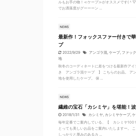
ルもお手の物！≪ケープ≫がオススメです(＾▽
でお洒落度がグーーーン ...
NEWS
最新作！フォックスファー付きで華
プ
2022/9/29
アンゴラ混
,
ケープ
,
ファッ
地
秋冬のコーディネートに差をつける最新作アイ
き アンゴラ混ケープ 】 こちらのお品。 ア
地を使用したケープ。 保 ...
NEWS
繊維の宝石「カシミヤ」を堪能！波
2018/1/31
カシミヤ
,
カシミヤケープ
,
ケ
毎年定番でご案内している、【 カシミヤ100
とっても美しいお品をご案内いたしますー。 
しっかりと厚みのあるカ ...