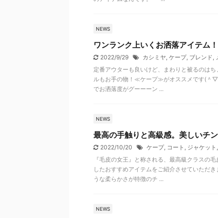
NEWS
ワンランク上いくお洒落アイテム！
2022/9/29
カシミヤ
,
ケープ
,
ブレンド
,
定番アウターも良いけど、まわりと被るのはち
ルもお手の物！≪ケープ≫がオススメです(＾▽
でお洒落度がグーーーン ...
NEWS
最高の手触りと高級感。美しいチン
2022/10/20
ケープ
,
コート
,
ジャケット
『毛皮の女王』と称される、最高級クラスの毛
したおすすめアイテムをご紹介させていただき
うな柔らかさが特徴のチ ...
NEWS