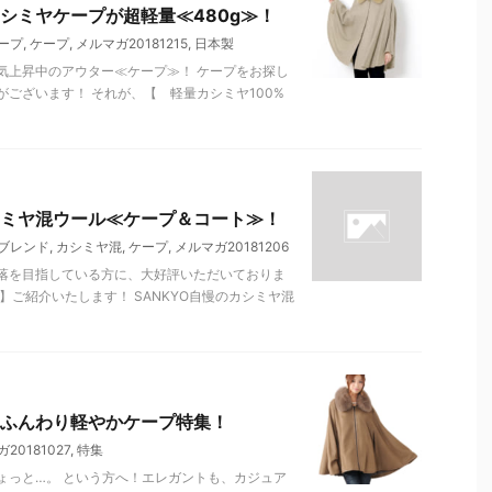
シミヤケープが超軽量≪480g≫！
ープ
,
ケープ
,
メルマガ20181215
,
日本製
気上昇中のアウター≪ケープ≫！ ケープをお探し
ございます！ それが、【 軽量カシミヤ100%
ミヤ混ウール≪ケープ＆コート≫！
ブレンド
,
カシミヤ混
,
ケープ
,
メルマガ20181206
落を目指している方に、大好評いただいておりま
】ご紹介いたします！ SANKYO自慢のカシミヤ混
ふんわり軽やかケープ特集！
20181027
,
特集
ょっと…。 という方へ！エレガントも、カジュア