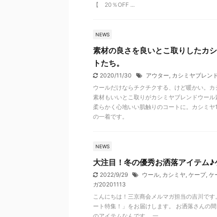
【 20％OFF ...
NEWS
素材の良さを良いとこ取りしたカシ
トたち。
2020/11/30
アウター
,
カシミヤブレン
ウールだけならチクチクする、けど暖かい。カ
素材もいいとこ取りがカシミヤブレンドウール
柔らかく心地いい肌触りのコートに。カシミヤ
の一着です。
NEWS
大注目！冬の優秀お洒落アイテム♪
2022/9/29
ウール
,
カシミヤ
,
ケープ
,
ケ
ガ20201113
こんにちは！三京商会メルマガ担当の吉川です
ート特集！」をお届けします。 お洒落さんの
のアイテムなんです。 一 ...