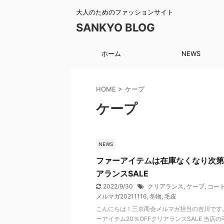
大人のためのファッションサイト
SANKYO BLOG
ホーム
NEWS
HOME
>
ケープ
ケープ
NEWS
ファーアイテムは在庫なくなり次第
アランスSALE
2022/9/30
クリアランス
,
ケープ
,
コー
メルマガ20211116
,
冬物
,
毛皮
こんにちは！三京商会メルマガ担当の吉川です。
ーアイテム20％OFFクリアランスSALE 当