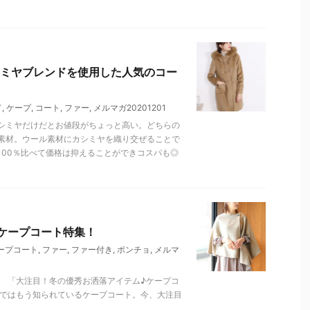
ミヤブレンドを使用した人気のコー
ド
,
ケープ
,
コート
,
ファー
,
メルマガ20201201
シミヤだけだとお値段がちょっと高い。どちらの
素材。ウール素材にカシミヤを織り交ぜることで
100％比べて価格は抑えることができコスパも◎
ケープコート特集！
ープコート
,
ファー
,
ファー付き
,
ポンチョ
,
メルマ
。 「大注目！冬の優秀お洒落アイテム♪ケープコ
間ではもう知られているケープコート。今、大注目