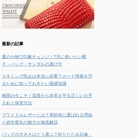
最新の記事
夏の小物で印象チェンジ！7月に使いたい帽
子・バッグ・サンダルの選び方
スキミング防止は本当に必要？カード情報を守
るために知っておきたい基礎知識
梅雨の今こそ！湿度から本革を守る正しいお手
入れと保管方法
ブライドルレザーとは？革財布に選ばれる理由
と経年変化の魅力を徹底解説
バッグの大きさはどう選ぶ？折りたたみ日傘・