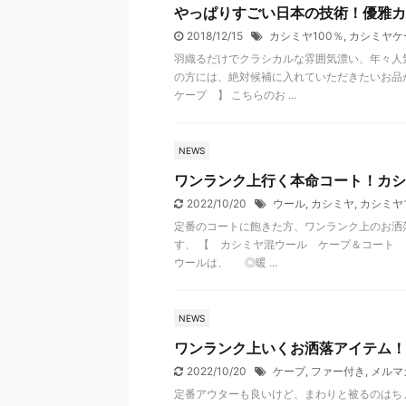
やっぱりすごい日本の技術！優雅カ
2018/12/15
カシミヤ100％
,
カシミヤケ
羽織るだけでクラシカルな雰囲気漂い、年々人
の方には、絶対候補に入れていただきたいお品が
ケープ 】 こちらのお ...
NEWS
ワンランク上行く本命コート！カシ
2022/10/20
ウール
,
カシミヤ
,
カシミヤ
定番のコートに飽きた方、ワンランク上のお洒
す、 【 カシミヤ混ウール ケープ＆コート 
ウールは、 ◎暖 ...
NEWS
ワンランク上いくお洒落アイテム！
2022/10/20
ケープ
,
ファー付き
,
メルマガ
定番アウターも良いけど、まわりと被るのはち