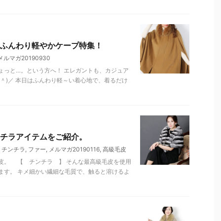
ふんわり軽やかケープ特集！
メルマガ20190930
ょっと…。という方へ！ エレガントも、カジュア
＾)／ 本日はふんわり軽～い着心地で、着るだけ
チラアイテムをご紹介。
,
チンチラ
,
ファー
,
メルマガ20190116
,
高級毛皮
皮。 【 チンチラ 】 そんな最高級毛皮を使用
ます。 キメ細かい繊細な毛質で、触ると溶けるよ