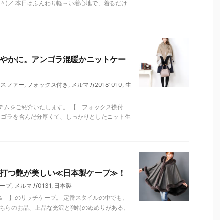
＾)／ 本日はふんわり軽～い着心地で、着るだけ
やかに。アンゴラ混暖かニットケー
クスファー
,
フォックス付き
,
メルマガ20181010
,
生
テムをご紹介いたします。 【 フォックス襟付
ンゴラを含んだ分厚くて、しっかりとしたニット生
打つ艶が美しい≪日本製ケープ≫！
ープ
,
メルマガ0131
,
日本製
％ 】のリッチケープ。 定番スタイルの中でも、
こちらのお品、上品な光沢と独特のぬめりがある、