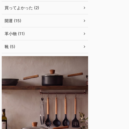
買ってよかった (2)
開運 (15)
革小物 (11)
靴 (5)