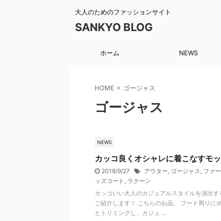
大人のためのファッションサイト
SANKYO BLOG
ホーム
NEWS
HOME
>
ゴージャス
ゴージャス
NEWS
カッコ良くオシャレに着こなすモッ
2018/9/27
アウター
,
ゴージャス
,
ファー
ッズコート
,
ラクーン
カッコいい大人のカジュアルスタイルを演出す
ご紹介します！ こちらのお品。 フード周りに
とトリミングし、カジュ ...