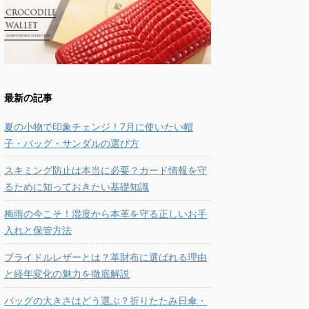
最新の記事
夏の小物で印象チェンジ！7月に使いたい帽
子・バッグ・サンダルの選び方
スキミング防止は本当に必要？カード情報を守
るために知っておきたい基礎知識
梅雨の今こそ！湿度から本革を守る正しいお手
入れと保管方法
ブライドルレザーとは？革財布に選ばれる理由
と経年変化の魅力を徹底解説
バッグの大きさはどう選ぶ？折りたたみ日傘・