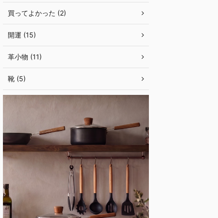
買ってよかった (2)
開運 (15)
革小物 (11)
靴 (5)