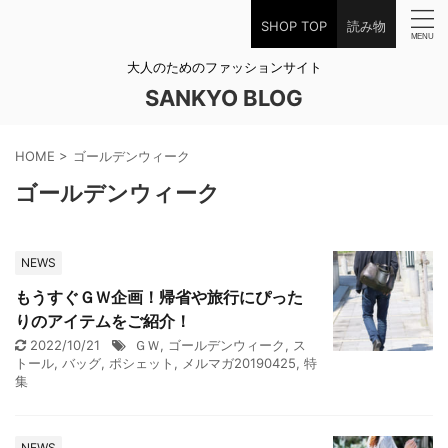
SHOP TOP
読み物
大人のためのファッションサイト
SANKYO BLOG
HOME
>
ゴールデンウィーク
ゴールデンウィーク
NEWS
もうすぐＧＷ企画！帰省や旅行にぴった
りのアイテムをご紹介！
2022/10/21
ＧＷ
,
ゴールデンウィーク
,
ス
トール
,
バッグ
,
ポシェット
,
メルマガ20190425
,
特
集
NEWS