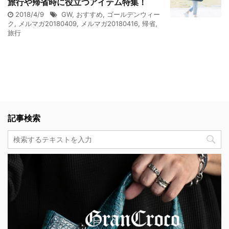
旅行や帰省時に役立つアイテム特集！
2018/4/9
GW
,
おすすめ
,
ゴールデンウィー
ク
,
メルマガ20180409
,
メルマガ20180416
,
帰省
,
旅行
記事検索