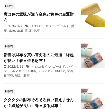
NEWS
実は色の意味が違う金色と黄色の金運財
布
2020/11/4
イエロー
,
カラー
,
ゴールド
,
財
布
,
金色
,
金運
,
開運
,
風水
NEWS
新春は財布を買い替えるのに最適！縁起
が良い！春＝張る財布！
2022/9/29
クロコダイル
,
ゴールド
,
パイソ
ン
,
メルマガ20190105
,
メルマガ20190108
,
新春
,
春財布
,
縁起
,
財布
NEWS
クタクタの財布そろそろ買い替えません
か？縁起が良い！春＝張る財布！