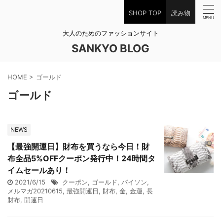
SHOP TOP
読み物
大人のためのファッションサイト
SANKYO BLOG
HOME
>
ゴールド
ゴールド
NEWS
【最強開運日】財布を買うなら今日！財
布全品5%OFFクーポン発行中！24時間タ
イムセールあり！
2021/6/15
クーポン
,
ゴールド
,
パイソン
,
メルマガ20210615
,
最強開運日
,
財布
,
金
,
金運
,
長
財布
,
開運日