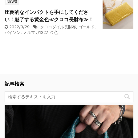
NEWS
圧倒的なインパクトを手にしてくださ
い！魅了する黄金色≪クロコ長財布≫！
2022/9/29
クロコダイル長財布
,
ゴールド
,
パイソン
,
メルマガ1227
,
金色
記事検索