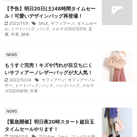
【予告】明日20日(土)48時間タイムセー
ル！可愛いデザインバッグ再登場！
2022/11/9
SALE
,
サフィアーノ
,
タイムセー
ル
,
トートバッグ
,
バッグ
,
メルマガ20210319
,
定
番
,
牛革
,
財布
NEWS
もうすぐ完売！キズや汚れが目立ちにく
いサフィアーノレザーバッグが大人気！
2022/10/24
サフィアーノ
,
サフィアーノレ
ザー
,
トートバッグ
,
バッグ
,
ハンドバッグ
,
メルマ
ガ20200819
,
牛革
NEWS
【緊急開催】明日夜20時スタート超目玉
タイムセールやります！
2019/12/5
アウター
,
コート
,
コンパクト財