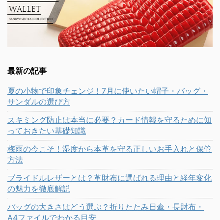
最新の記事
夏の小物で印象チェンジ！7月に使いたい帽子・バッグ・
サンダルの選び方
スキミング防止は本当に必要？カード情報を守るために知
っておきたい基礎知識
梅雨の今こそ！湿度から本革を守る正しいお手入れと保管
方法
ブライドルレザーとは？革財布に選ばれる理由と経年変化
の魅力を徹底解説
バッグの大きさはどう選ぶ？折りたたみ日傘・長財布・
A4ファイルでわかる目安