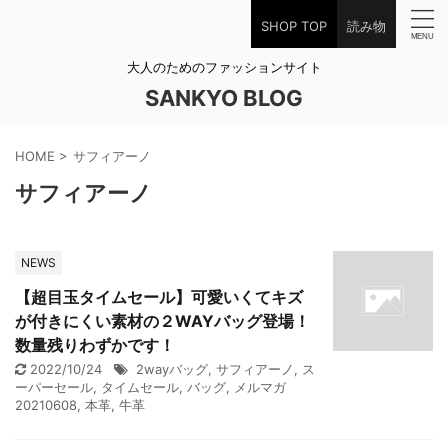
SHOP TOP
読み物
大人のためのファッションサイト
SANKYO BLOG
HOME
>
サフィアーノ
サフィアーノ
NEWS
【超目玉タイムセール】可愛いくてキズ
が付きにくい素材の２WAYバッグ登場！
数量残りわずかです！
2022/10/24
2wayバッグ
,
サフィアーノ
,
ス
ーパーセール
,
タイムセール
,
バッグ
,
メルマガ
20210608
,
本革
,
牛革