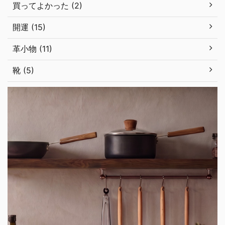
買ってよかった (2)
開運 (15)
革小物 (11)
靴 (5)