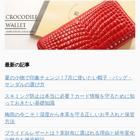
最新の記事
夏の小物で印象チェンジ！7月に使いたい帽子・バッグ・
サンダルの選び方
スキミング防止は本当に必要？カード情報を守るために知
っておきたい基礎知識
梅雨の今こそ！湿度から本革を守る正しいお手入れと保管
方法
ブライドルレザーとは？革財布に選ばれる理由と経年変化
の魅力を徹底解説