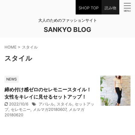
SHOP TOP
読み物
大人のためのファッションサイト
SANKYO BLOG
HOME
>
スタイル
スタイル
NEWS
締め付け感ゼロのセレモニースタイル！
女性をキレイに見せるセットアップ！
2022/10/6
アパレル
,
スタイル
,
セットアッ
プ
,
セレモニー
,
メルマガ20180607
,
メルマガ
20180620