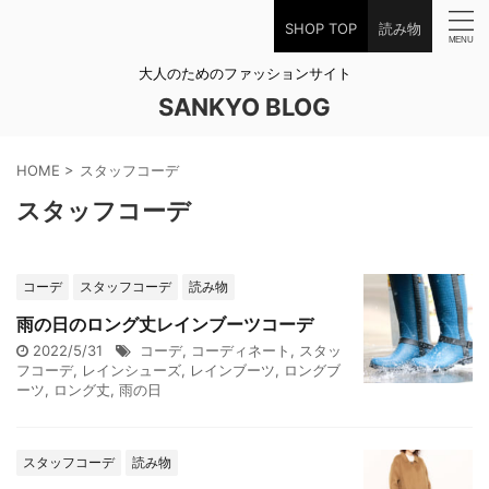
SHOP TOP
読み物
大人のためのファッションサイト
SANKYO BLOG
HOME
>
スタッフコーデ
スタッフコーデ
コーデ
スタッフコーデ
読み物
雨の日のロング丈レインブーツコーデ
2022/5/31
コーデ
,
コーディネート
,
スタッ
フコーデ
,
レインシューズ
,
レインブーツ
,
ロングブ
ーツ
,
ロング丈
,
雨の日
スタッフコーデ
読み物