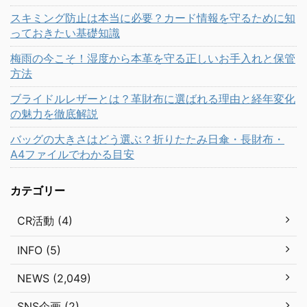
スキミング防止は本当に必要？カード情報を守るために知
っておきたい基礎知識
梅雨の今こそ！湿度から本革を守る正しいお手入れと保管
方法
ブライドルレザーとは？革財布に選ばれる理由と経年変化
の魅力を徹底解説
バッグの大きさはどう選ぶ？折りたたみ日傘・長財布・
A4ファイルでわかる目安
カテゴリー
CR活動 (4)
INFO (5)
NEWS (2,049)
SNS企画 (2)