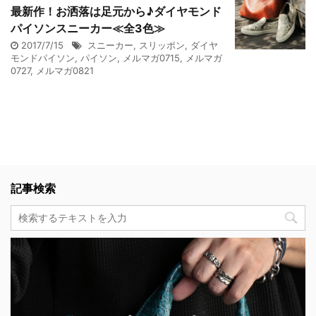
最新作！お洒落は足元から♪ダイヤモンド
パイソンスニーカー≪全3色≫
2017/7/15
スニーカー
,
スリッポン
,
ダイヤ
モンドパイソン
,
パイソン
,
メルマガ0715
,
メルマガ
0727
,
メルマガ0821
記事検索