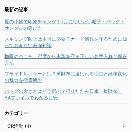
最新の記事
夏の小物で印象チェンジ！7月に使いたい帽子・バッグ・
サンダルの選び方
スキミング防止は本当に必要？カード情報を守るために知
っておきたい基礎知識
梅雨の今こそ！湿度から本革を守る正しいお手入れと保管
方法
ブライドルレザーとは？革財布に選ばれる理由と経年変化
の魅力を徹底解説
バッグの大きさはどう選ぶ？折りたたみ日傘・長財布・
A4ファイルでわかる目安
カテゴリー
CR活動 (4)