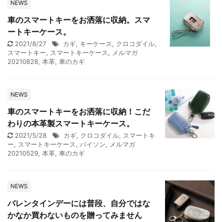
NEWS
車のスマートキーをお洒落に収納。スマ
ートキーケース。
2021/8/27
カギ
,
キーケース
,
クロコダイル
,
スマートキー
,
スマートキーケース
,
メルマガ
20210828
,
本革
,
車のカギ
NEWS
車のスマートキーをお洒落に収納！こだ
わりの本革製スマートキーケース。
2021/5/28
カギ
,
クロコダイル
,
スマートキ
ー
,
スマートキーケース
,
パイソン
,
メルマガ
20210529
,
本革
,
車のカギ
NEWS
バレンタインデーには普段、自分ではな
かなか買わないものを贈ってみません