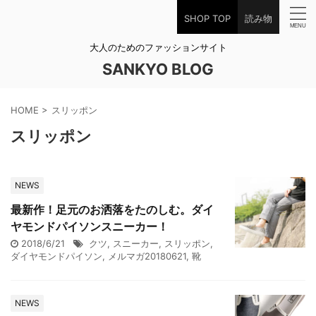
SHOP TOP
読み物
大人のためのファッションサイト
SANKYO BLOG
HOME
>
スリッポン
スリッポン
NEWS
最新作！足元のお洒落をたのしむ。ダイ
ヤモンドパイソンスニーカー！
2018/6/21
クツ
,
スニーカー
,
スリッポン
,
ダイヤモンドパイソン
,
メルマガ20180621
,
靴
NEWS