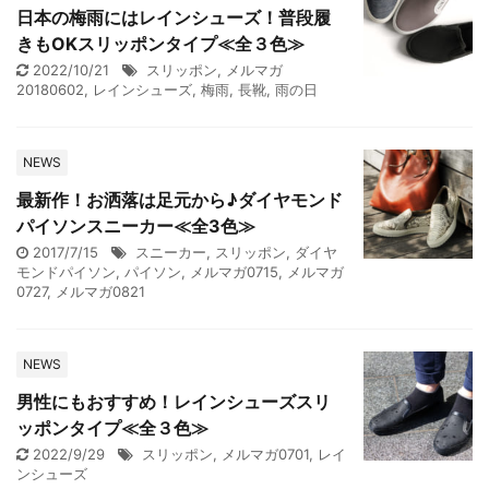
日本の梅雨にはレインシューズ！普段履
きもOKスリッポンタイプ≪全３色≫
2022/10/21
スリッポン
,
メルマガ
20180602
,
レインシューズ
,
梅雨
,
長靴
,
雨の日
NEWS
最新作！お洒落は足元から♪ダイヤモンド
パイソンスニーカー≪全3色≫
2017/7/15
スニーカー
,
スリッポン
,
ダイヤ
モンドパイソン
,
パイソン
,
メルマガ0715
,
メルマガ
0727
,
メルマガ0821
NEWS
男性にもおすすめ！レインシューズスリ
ッポンタイプ≪全３色≫
2022/9/29
スリッポン
,
メルマガ0701
,
レイ
ンシューズ