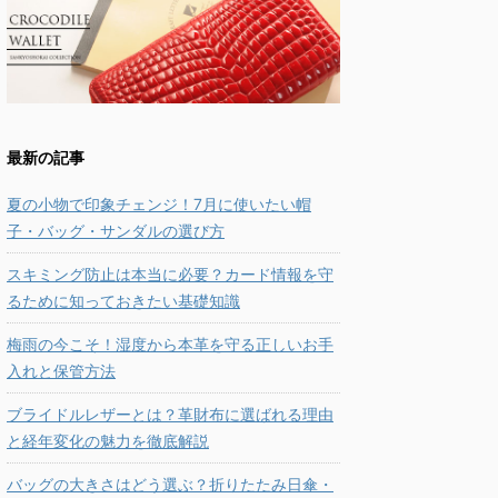
最新の記事
夏の小物で印象チェンジ！7月に使いたい帽
子・バッグ・サンダルの選び方
スキミング防止は本当に必要？カード情報を守
るために知っておきたい基礎知識
梅雨の今こそ！湿度から本革を守る正しいお手
入れと保管方法
ブライドルレザーとは？革財布に選ばれる理由
と経年変化の魅力を徹底解説
バッグの大きさはどう選ぶ？折りたたみ日傘・