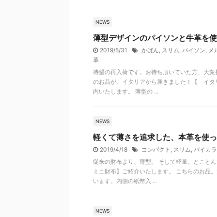
NEWS
薄型デザインのパイソンと牛革を使
2019/5/31
かばん
,
スリム
,
パイソン
,
メル
革
待望の再入荷です。お待ち頂いていた方、大変
のお品が、イタリアから届きました！【 イタ
内いたします。 薄型の ...
NEWS
軽くて薄さを追求した、本革を使っ
2019/4/18
コンパクト
,
スリム
,
バイカラ
従来の財布より、薄型。 そして軽量。とことん
ミニ財布】ご紹介いたします。 こちらのお品
います。内側の紙幣入 ...
NEWS