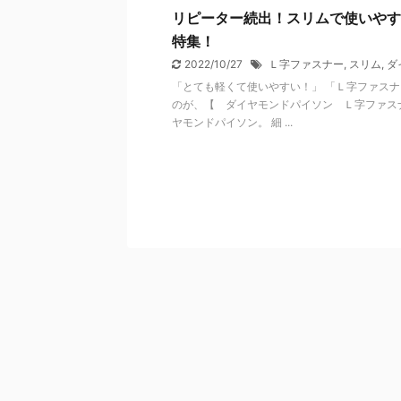
リピーター続出！スリムで使いやす
特集！
2022/10/27
Ｌ字ファスナー
,
スリム
,
ダ
「とても軽くて使いやすい！」 「Ｌ字ファスナ
のが、【 ダイヤモンドパイソン Ｌ字ファス
ヤモンドパイソン。 細 ...