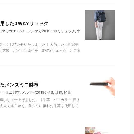
用した3WAYリュック
マガ20190531
,
メルマガ20190607
,
リュック
,
牛
長らくお待たせいたしました！ 入荷したら即完売
リア製 パイソン＆牛革 3WAYリュック 】ご案
たメンズミニ財布
ー
,
ミニ財布
,
メルマガ20190418
,
財布
,
軽量
追求して仕上げました。【牛革 バイカラー 折り
。丈夫で柔らかく、耐久性に優れた牛革を使用して