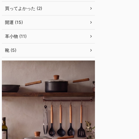
買ってよかった (2)
開運 (15)
革小物 (11)
靴 (5)