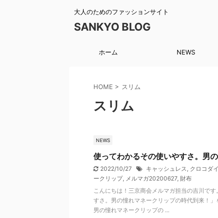
大人のためのファッションサイト
SANKYO BLOG
ホーム
NEWS
HOME
>
スリム
スリム
NEWS
使ってわかるその使いやすさ。男の
2022/10/27
キャッシュレス
,
クロコダ
ークリップ
,
メルマガ20200627
,
財布
こんにちは！三京商会メルマガ担当の吉川です
すさ。男の憧れマネークリップの時代到来！」
男の憧れマネークリップの ...