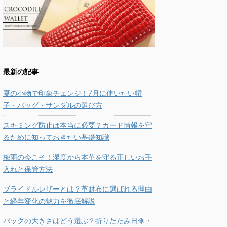
最新の記事
夏の小物で印象チェンジ！7月に使いたい帽
子・バッグ・サンダルの選び方
スキミング防止は本当に必要？カード情報を守
るために知っておきたい基礎知識
梅雨の今こそ！湿度から本革を守る正しいお手
入れと保管方法
ブライドルレザーとは？革財布に選ばれる理由
と経年変化の魅力を徹底解説
バッグの大きさはどう選ぶ？折りたたみ日傘・