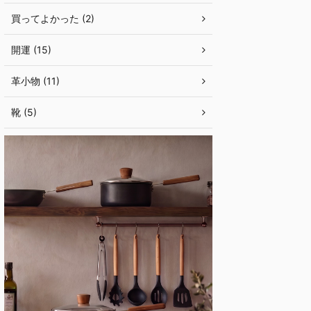
買ってよかった (2)
開運 (15)
革小物 (11)
靴 (5)