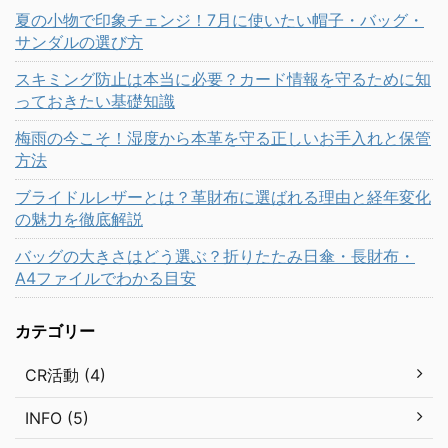
夏の小物で印象チェンジ！7月に使いたい帽子・バッグ・
サンダルの選び方
スキミング防止は本当に必要？カード情報を守るために知
っておきたい基礎知識
梅雨の今こそ！湿度から本革を守る正しいお手入れと保管
方法
ブライドルレザーとは？革財布に選ばれる理由と経年変化
の魅力を徹底解説
バッグの大きさはどう選ぶ？折りたたみ日傘・長財布・
A4ファイルでわかる目安
カテゴリー
CR活動 (4)
INFO (5)