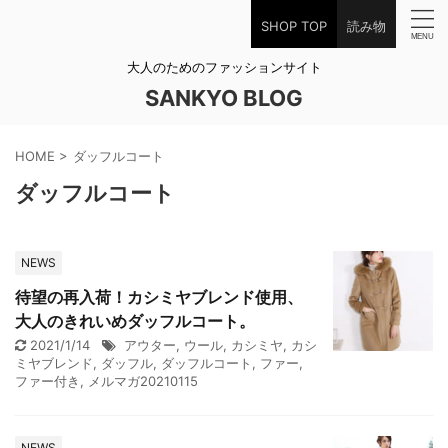
SHOP TOP
読み物
大人のためのファッションサイト
SANKYO BLOG
HOME
>
ダッフルコート
ダッフルコート
NEWS
待望の再入荷！カシミヤブレンド使用、
大人のきれいめダッフルコート。
2021/1/14
アウター
,
ウール
,
カシミヤ
,
カシ
ミヤブレンド
,
ダッフル
,
ダッフルコート
,
ファー
,
ファー付き
,
メルマガ20210115
NEWS