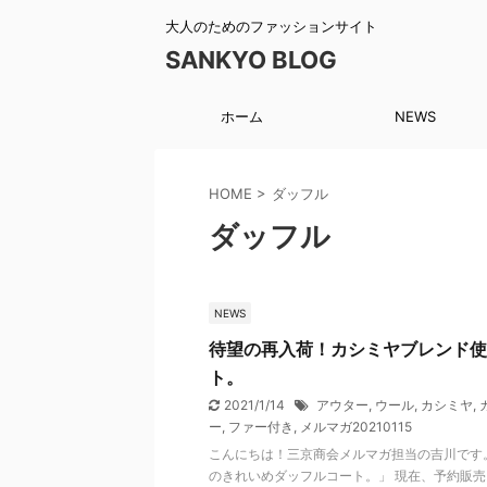
大人のためのファッションサイト
SANKYO BLOG
ホーム
NEWS
HOME
>
ダッフル
ダッフル
NEWS
待望の再入荷！カシミヤブレンド使
ト。
2021/1/14
アウター
,
ウール
,
カシミヤ
,
ー
,
ファー付き
,
メルマガ20210115
こんにちは！三京商会メルマガ担当の吉川です
のきれいめダッフルコート。」 現在、予約販