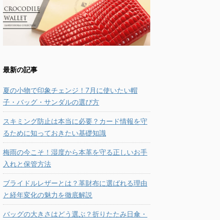
最新の記事
夏の小物で印象チェンジ！7月に使いたい帽
子・バッグ・サンダルの選び方
スキミング防止は本当に必要？カード情報を守
るために知っておきたい基礎知識
梅雨の今こそ！湿度から本革を守る正しいお手
入れと保管方法
ブライドルレザーとは？革財布に選ばれる理由
と経年変化の魅力を徹底解説
バッグの大きさはどう選ぶ？折りたたみ日傘・