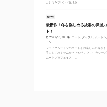
カシミヤブレンド生地を ...
NEWS
最新作！冬を楽しめる抜群の保温力
ト！
2022/10/20
コート
,
ダッフル
,
ムートン
トン
フェイクムートンのコートをお楽しみの皆さま！
手にしてみませんか？ ということで、今シー
ムートンＷフェイス ...