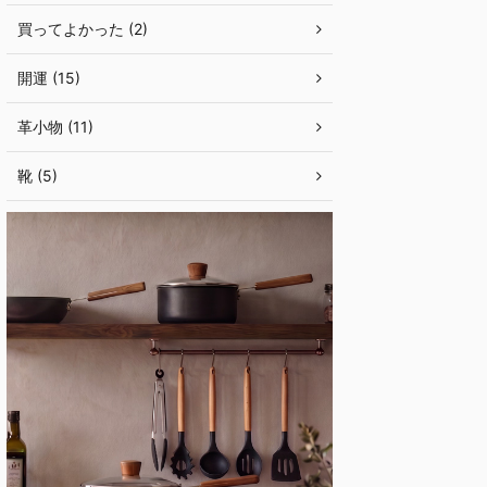
買ってよかった (2)
開運 (15)
革小物 (11)
靴 (5)