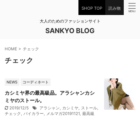
SHOP TOP
読み物
大人のためのファッションサイト
SANKYO BLOG
HOME
>
チェック
チェック
NEWS
コーディネート
カシミヤ界の最高級品。アラシャンカシ
ミヤのストール。
2019/12/5
アラシャン
,
カシミヤ
,
ストール
,
チェック
,
バイカラー
,
メルマガ20191121
,
最高級