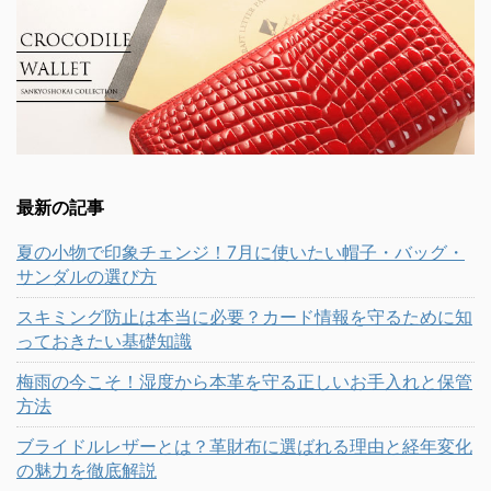
最新の記事
夏の小物で印象チェンジ！7月に使いたい帽子・バッグ・
サンダルの選び方
スキミング防止は本当に必要？カード情報を守るために知
っておきたい基礎知識
梅雨の今こそ！湿度から本革を守る正しいお手入れと保管
方法
ブライドルレザーとは？革財布に選ばれる理由と経年変化
の魅力を徹底解説