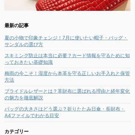
最新の記事
夏の小物で印象チェンジ！7月に使いたい帽子・バッグ・
サンダルの選び方
スキミング防止は本当に必要？カード情報を守るために知
っておきたい基礎知識
梅雨の今こそ！湿度から本革を守る正しいお手入れと保管
方法
ブライドルレザーとは？革財布に選ばれる理由と経年変化
の魅力を徹底解説
バッグの大きさはどう選ぶ？折りたたみ日傘・長財布・
A4ファイルでわかる目安
カテゴリー