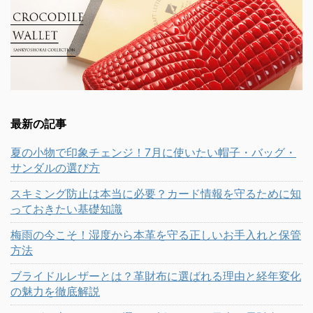
最新の記事
夏の小物で印象チェンジ！7月に使いたい帽子・バッグ・
サンダルの選び方
スキミング防止は本当に必要？カード情報を守るために知
っておきたい基礎知識
梅雨の今こそ！湿度から本革を守る正しいお手入れと保管
方法
ブライドルレザーとは？革財布に選ばれる理由と経年変化
の魅力を徹底解説