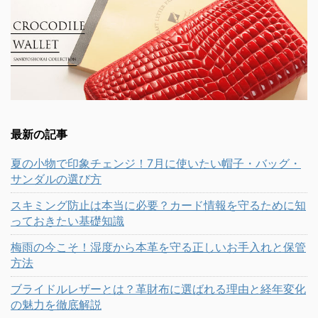
最新の記事
夏の小物で印象チェンジ！7月に使いたい帽子・バッグ・
サンダルの選び方
スキミング防止は本当に必要？カード情報を守るために知
っておきたい基礎知識
梅雨の今こそ！湿度から本革を守る正しいお手入れと保管
方法
ブライドルレザーとは？革財布に選ばれる理由と経年変化
の魅力を徹底解説