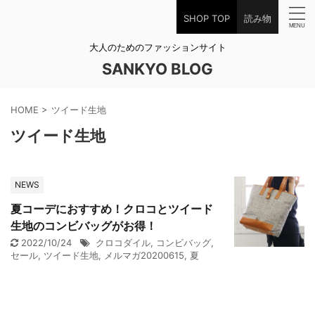
SHOP TOP
読み物
大人のためのファッションサイト
SANKYO BLOG
HOME
>
ツイード生地
ツイード生地
NEWS
夏コーデにおすすめ！クロコとツイード
生地のコンビバッグがお得！
2022/10/24
クロコダイル
,
コンビバッグ
,
セール
,
ツイード生地
,
メルマガ20200615
,
夏