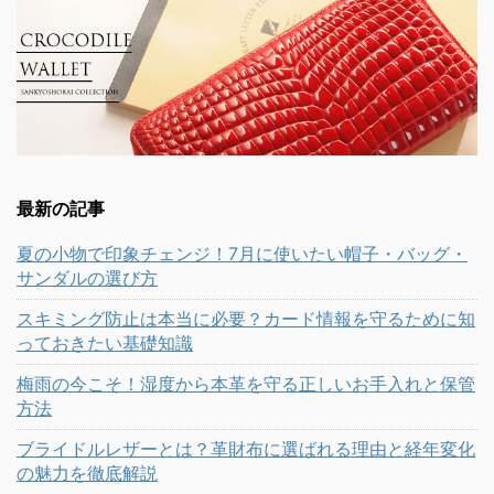
最新の記事
夏の小物で印象チェンジ！7月に使いたい帽子・バッグ・
サンダルの選び方
スキミング防止は本当に必要？カード情報を守るために知
っておきたい基礎知識
梅雨の今こそ！湿度から本革を守る正しいお手入れと保管
方法
ブライドルレザーとは？革財布に選ばれる理由と経年変化
の魅力を徹底解説