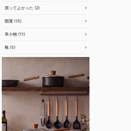
買ってよかった (2)
開運 (15)
革小物 (11)
靴 (5)