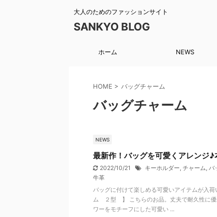
大人のためのファッションサイト
SANKYO BLOG
ホーム
NEWS
HOME
>
バッグチャーム
バッグチャーム
NEWS
最新作！バッグを可愛くアレンジ♪
2022/10/21
キーホルダー
,
チャーム
,
バ
牛革
バッグに付けて楽しめる可愛いアイテムが入荷
ム ２型 】 こちらのお品。丈夫で耐久性に
ワーをモチーフにした可愛い ...