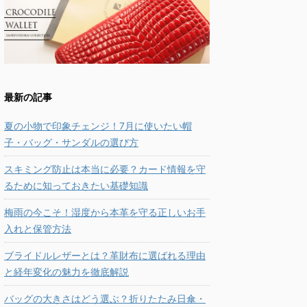
最新の記事
夏の小物で印象チェンジ！7月に使いたい帽
子・バッグ・サンダルの選び方
スキミング防止は本当に必要？カード情報を守
るために知っておきたい基礎知識
梅雨の今こそ！湿度から本革を守る正しいお手
入れと保管方法
ブライドルレザーとは？革財布に選ばれる理由
と経年変化の魅力を徹底解説
バッグの大きさはどう選ぶ？折りたたみ日傘・