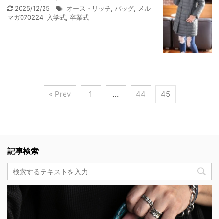
2025/12/25
オーストリッチ
,
バッグ
,
メル
マガ070224
,
入学式
,
卒業式
« Prev
1
…
44
45
記事検索