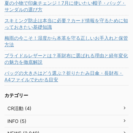
夏の小物で印象チェンジ！7月に使いたい帽子・バッグ・
サンダルの選び方
スキミング防止は本当に必要？カード情報を守るために知
っておきたい基礎知識
梅雨の今こそ！湿度から本革を守る正しいお手入れと保管
方法
ブライドルレザーとは？革財布に選ばれる理由と経年変化
の魅力を徹底解説
バッグの大きさはどう選ぶ？折りたたみ日傘・長財布・
A4ファイルでわかる目安
カテゴリー
CR活動 (4)
INFO (5)