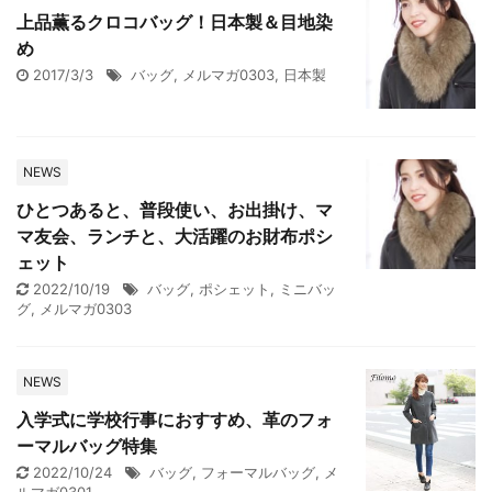
上品薫るクロコバッグ！日本製＆目地染
め
2017/3/3
バッグ
,
メルマガ0303
,
日本製
NEWS
ひとつあると、普段使い、お出掛け、マ
マ友会、ランチと、大活躍のお財布ポシ
ェット
2022/10/19
バッグ
,
ポシェット
,
ミニバッ
グ
,
メルマガ0303
NEWS
入学式に学校行事におすすめ、革のフォ
ーマルバッグ特集
2022/10/24
バッグ
,
フォーマルバッグ
,
メ