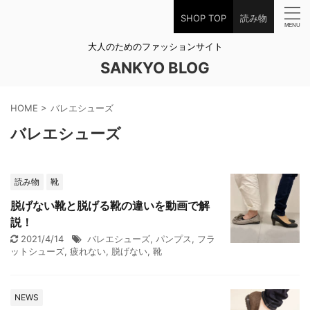
SHOP TOP
読み物
大人のためのファッションサイト
SANKYO BLOG
HOME
>
バレエシューズ
バレエシューズ
読み物
靴
脱げない靴と脱げる靴の違いを動画で解
説！
2021/4/14
バレエシューズ
,
パンプス
,
フラ
ットシューズ
,
疲れない
,
脱げない
,
靴
NEWS