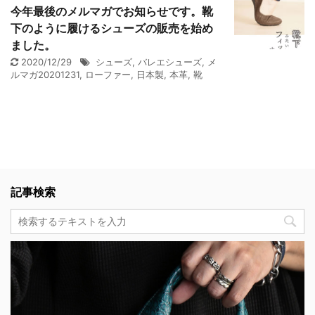
今年最後のメルマガでお知らせです。靴
下のように履けるシューズの販売を始め
ました。
2020/12/29
シューズ
,
バレエシューズ
,
メ
ルマガ20201231
,
ローファー
,
日本製
,
本革
,
靴
記事検索