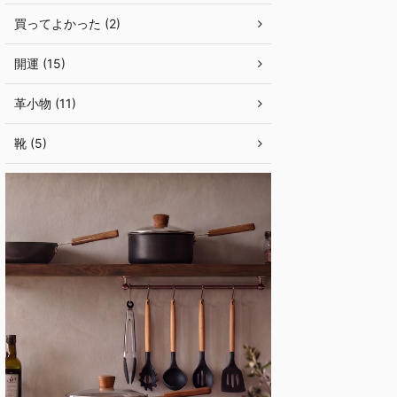
買ってよかった (2)
開運 (15)
革小物 (11)
靴 (5)