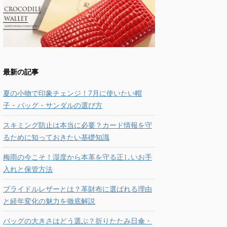
最新の記事
夏の小物で印象チェンジ！7月に使いたい帽
子・バッグ・サンダルの選び方
スキミング防止は本当に必要？カード情報を守
るために知っておきたい基礎知識
梅雨の今こそ！湿度から本革を守る正しいお手
入れと保管方法
ブライドルレザーとは？革財布に選ばれる理由
と経年変化の魅力を徹底解説
バッグの大きさはどう選ぶ？折りたたみ日傘・