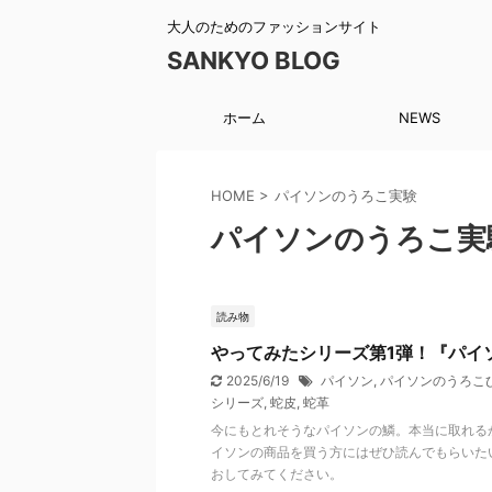
大人のためのファッションサイト
SANKYO BLOG
ホーム
NEWS
HOME
>
パイソンのうろこ実験
パイソンのうろこ実
読み物
やってみたシリーズ第1弾！『パイ
2025/6/19
パイソン
,
パイソンのうろこ
シリーズ
,
蛇皮
,
蛇革
今にもとれそうなパイソンの鱗。本当に取れる
イソンの商品を買う方にはぜひ読んでもらいた
おしてみてください。