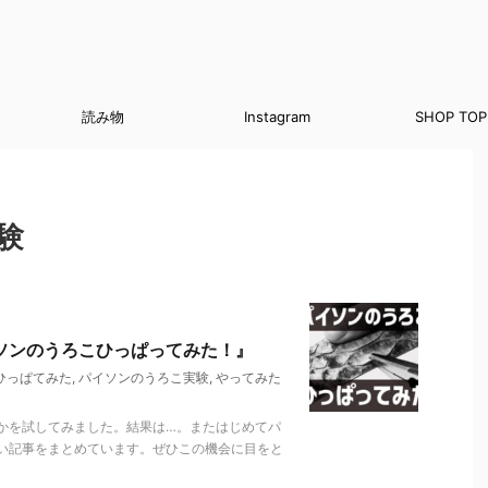
読み物
Instagram
SHOP TOP
験
ソンのうろこひっぱってみた！』
ひっぱてみた
,
パイソンのうろこ実験
,
やってみた
かを試してみました。結果は…。またはじめてパ
い記事をまとめています。ぜひこの機会に目をと