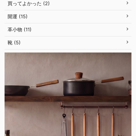
買ってよかった (2)
開運 (15)
革小物 (11)
靴 (5)