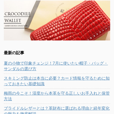
最新の記事
夏の小物で印象チェンジ！7月に使いたい帽子・バッグ・
サンダルの選び方
スキミング防止は本当に必要？カード情報を守るために知
っておきたい基礎知識
梅雨の今こそ！湿度から本革を守る正しいお手入れと保管
方法
ブライドルレザーとは？革財布に選ばれる理由と経年変化
の魅力を徹底解説