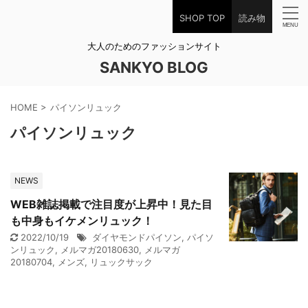
SHOP TOP
読み物
大人のためのファッションサイト
SANKYO BLOG
HOME
>
パイソンリュック
パイソンリュック
NEWS
WEB雑誌掲載で注目度が上昇中！見た目
も中身もイケメンリュック！
2022/10/19
ダイヤモンドパイソン
,
パイソ
ンリュック
,
メルマガ20180630
,
メルマガ
20180704
,
メンズ
,
リュックサック