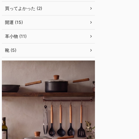
買ってよかった (2)
開運 (15)
革小物 (11)
靴 (5)