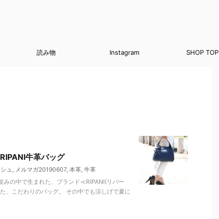
読み物
Instagram
SHOP TOP
IPANI牛革バッグ
ッシュ
,
メルマガ20190607
,
本革
,
牛革
の中で生まれた、ブランド≪RIPANI(リパー
た、こだわりのバッグ。 その中でも涼しげで夏に