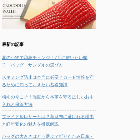
最新の記事
夏の小物で印象チェンジ！7月に使いたい帽
子・バッグ・サンダルの選び方
スキミング防止は本当に必要？カード情報を守
るために知っておきたい基礎知識
梅雨の今こそ！湿度から本革を守る正しいお手
入れと保管方法
ブライドルレザーとは？革財布に選ばれる理由
と経年変化の魅力を徹底解説
バッグの大きさはどう選ぶ？折りたたみ日傘・