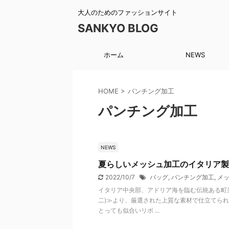
大人のためのファッションサイト
SANKYO BLOG
ホーム
NEWS
HOME
>
パンチング加工
パンチング加工
NEWS
夏らしいメッシュ加工のイタリア製R
2022/10/7
バッグ
,
パンチング加工
,
メ
イタリア中央部、アドリア海を臨む伝統ある町並み
二)≫より、厳選された上質な素材で仕立てられ
とっても似合いリボ ...